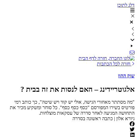
תחילתו
דלג לתוכן
של
דף
אינטרנט,
לחץ
אנטר
כדי
לעבור
לאזור
תוכן
מרכזי
חזרה לכל הכתבות
שוק ההון
אלגוטריידינג – האם לנסות את זה בבית ?
"מה מסתתר מאחורי הגישה, אולי יש קוד ויש שיטה", כך כותב רמי
פורטיס בשירו המפורסם "כסף כסף כסף". כל סוחר ומשקיע מכיר את
התחושה המגיעה לאחר סדרה של עסקאות מוצלחות.
גיורא אלון | כתבה ראשונה בסדרה