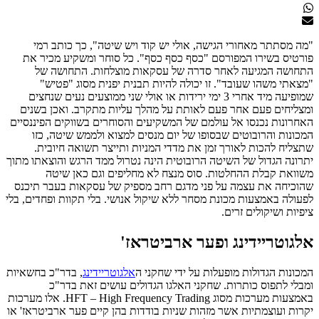
"מה מסתתר מאחורי הגישה, אולי יש קוד ויש שיטה", כך כותב רמי
פורטיס בשירו המפורסם "כסף כסף כסף". כל סוחר ומשקיע מכיר את
התחושה המגיעה לאחר סדרה של עסקאות מוצלחות. התחושה של
"מצאתי משהו שעובד". זו יכולה להיות תבנית יפנית מסוג "פטיש"
שמופיעה מיד אחרי 3 ימי ירידות או אולי שני ממוצעים נעים שנחצים
ומצליחים פעם אחר פעם לאותת על מהלך עליות מתקרב. ואכן בשנים
האחרונות נכנסו אל עולמם של המשקיעים והסוחרים בשווקים הפיננסיים
המכונות והרובוטים שבסופו של יום מנסים למצוא ולממש שיטה, כזו
שתצליח להכות לאורך זמן את מדדי המניות ותייצר תשואה חיובית.
יתרונה הגדול של השיטה הרובוטית הינה נטרול ממד הרגש והוצאתו מתוך
משוואת קבלת ההחלטות. סוס מנצח לא מחליפים וגם כאן שיטה
שהוכיחה את עצמה על פני מדגם רחב מספיק של עסקאות בעבר תיכנס
לפעולה באמצעות מכונת מסחר ללא שיקול אנושי. בלי תקוות ופחדים, בלי
ציפיות ושיקולים זרים.
אלגוטריידינג ופער ארביטראז'
המכונות הגדולות מופעלות על ידי שחקני ה
אלגוטריידינג
, בדר"כ בחשאיות
ומבלי לתפוס כותרות. שחקני האלגו הגדולים עושים זאת בדר"כ
באמצעות מערכות מסוג HFT – High Frequency Trading. אלו מערכות
יקרות ועוצמתיות אשר מזהות שניות בודדות בהן קיים פער ארביטראז' או