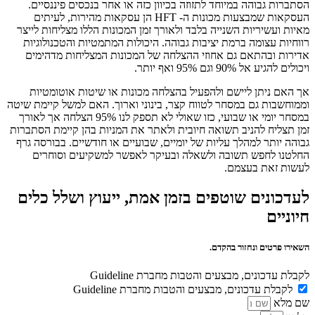
הסתברות גבוהה במיוחד לתזוזה בכיוון כזה או אחר בנכסים פיננסיים.
העסקאות שמבצעות מכונות ה- HFT הן עסקאות מהירות, לעיתים
מאיות ועשיריות השנייה בלבד ולאורך זמן המכונות הללו מצליחות לייצר
רווחיות עצומה ברמת יציבות גבוהה. היכולות המתמטיות והטכנולוגיות
אדירות ובהתאם גם אחוזי ההצלחה של המכונות המצליחות מדהימים
ויכולים להגיע אל 90% וגם 95% ואף יותר.
אך האם ניתן ליישם ולהפעיל בהצלחה מכונות או שיטות אוטומטיות
וממוחשבות גם במסחר לטווח קצר, בינוני וארוך. האם למשל קיימת שיטה
במסחר יומי או שבועי, כזו שאולי לא תספק לנו 95% הצלחה אך לאורך
זמן תצליח להניב תשואה חיובית ולאתר את המניות בהן קיימת הסתברות
גבוהה יותר למהלך עליות של יומיים, שבועיים או חודשיים. בבורסה גרף
החלטנו לחפש תשובה ולשאלה ובעיקר לאפשר למשקיעים וסוחרים
לעשות זאת בעצמם.
לעדכונים שוטפים בזמן אמת, ייעוץ ושלל כלים
חיוניים
השאירו פרטים ונחזור בהקדם.
לקבלת עדכונים, מבצעים והטבות מחברת Guideline
לקבלת עדכונים, מבצעים והטבות מחברת Guideline
שם מלא