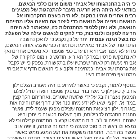
י היה בהתנהגותו של אביחי משום איום כלפי הנאשם.
וודאי לא היתה היא חריגה מעבר להתנהגות של מפגינים
בים אחרים שהיו במקום. לא היה בעצם התקרבותו אל
נאשם ופנייה אל הנאשם כדי ליצור את האיום אליו מתייחס
נאשם, ולא ניתן ללמוד מהתנהלות כזו, שכאמור לא היתה
ריגה למקום ולנסיבות, כדי להקים לנאשם עילה של הפעלת
ח בשל הגנה עצמית
. יתר על כן, נקבע כי לו אכן נחשבה
נהגותו של אביחי כמאיימת וכחמורה כפי שהציג אותה הנאשם,
וע לא נעצר אביחי אותו ערב כפי שנעצרו לא מעטים אחרים ואף
 נתבקשו פרטיו במהלך האירוע. הודגש כי זימונו לחקירה של
יחי נעשה רק לאחר שפרטיו עלו בתקשורת. נפסק כי יש לקבל
 גרסתו של אביחי כמהימנה ולקבוע כי הנאשם הדף את אביחי
נו ואף היכה אותו בעינו.
וסף לאמור, נקבע כי באשר לאירוע בו היה מעורב הצלם ילון
רביץ, טען ילון כי משהבחין במפגין שנעצר הוא התחיל לצלם.
פגין נעצר והובל על ידי שלושה שוטרים, ואחריהם הלך קצין
די א'. הקצין שאז לא ידע מיהו פנה אליו, דחף אותו והיכה אותו
גרוף. ילון הציג את התמונה שצילם מפגין שעמד לידו, ואשר
גנה התנגדה לקבילותה, תוך העלאת הטענה כי יתכן והיא
נתה, זוייפה וכיו"ב. בית המשפט קבע כי התמונה קבילה וכי לא
צא ולו ראשית ביסוס לטענה כי התמונה שונתה, זוייפה או כי
עשה בה דבר. התמונה משקפת את רגע המגע ממש כאשר
קפיו של ילון עפים מעל ראשו ונראים באוויר. מסרטון שהועבר