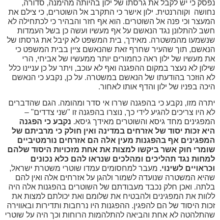
סק כי יש לקבל את גרסתו של ילון בהיותה מהימנה, סדורה,
ושה וקוהרנטית. ילון אישר כי התקרב אל השוטרים, כי צילם את
עצר וכי פנה אל השוטרים. הוא אף חזר והבהיר כי לכתחילה לא
ב להתלונן נגד הנאשם על אף מעשיו ועשה כן בשל העמדות
נשמעו מהמשטרה. מאידך, בית המשפט לא קיבל את גרסתו של
אשם, תוך שהעיר שחרף זאת שהנאשם ציין בבית המשפט כי
 מעשיו של ילון ראה כחמורים יותר ממעשיו של אביחי, הרי
לון לא נעצר במקום ההפגנה ואף לא עוכב, ויתר על כן עניינו כלל
 הוזכר בהודעתו של הנאשם במשטרה. על כן, נקבע כי הנאשם
כה בפניו של ילון והדף אותו לאחור.
רה מזו, נקבע כי בהפגנה שררו אי סדר ומהומה. הגם שהדברים
 היו צריכים להגיע לידי כך, נוצרו בהפגנה זו "שני צדדים" –
פגינים מחד גיסא והשוטרים מאידך גיסא.
נקבע כי הפגנה
א זכות יסוד של אזרחים במדינה ואין חולק כי מרביתם של
מפגינים אף בהפגנות מעין אלה הם אזרחים נורמטיביים
ומרי חוק אשר ביקשו למצות את אחת מזכויות היסוד שלהם
מחות נגד תהליכים ומהלכים שנראו להם כלא נכונים
ראויים לשינוי.
מעבר למחסומים עמדו שוטרי משטרת ישראל,
יא המשטרה שנועדה לשמור ולהגן על אזרחים אלה ואין להם
תה. ואכן חלק נכבד מעבודתם של השוטרים בהפגנות אלה היה
וות את המפגינים ולהבטיח את שלומם ואת יכולתם למצות את
ות היסוד של הם להפגין. ההפגנות היו נרחבות ותדירות ובאווירה
תלהטה לא אחת והביאה להתלהמות הרוחות וכך היה על שוטרי