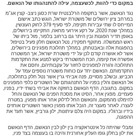
מקום כדי להוות, לכשעצמה, עילה להתנהגותו של הנאשם.
ד הנאשם, אשר בתקופה הרלבנטית שרת כסגן ניצב- קצין אג"מ
רחב ציון ירושלים של משטרת ישראל, הוגש כתב אישום
המייחס לו שתי עבירות תקיפה, לפי סעיף 379 לחוק העונשין.
במהלך שנת 2020, על רקע אירועי מחאה, התקיימו בירושלים,
ופן תדיר הפגנות ובין היתר גם ברחוב בלפור, מול ביתו של
ש הממשלה. מתוקף תפקידו, נטל הנאשם חלק פעיל בטיפול
פגנות אלה ובאבטחתן. במהלך תהלוכת מפגינים בירושלים,
ר לא אושרה קודם לכן על ידי משטרת ישראל, אך המשטרה
פשרה את קיומה, הכח המשטרתי ביקש למנוע את התקדמות
הלוכה והורה למפגינים לחזור על עקבותיהם, וחסם את
תקדמותם. הנאשם יחד עם כוחות משטרה נוספים עמד על
ביש, ובשלב מסויים, פנה אביחי גרין אשר נטל חלק בתהלוכה,
 הנאשם והלין בפניו על התנהגותם של השוטרים כלפי המפגינים
קום. בתגובה, הדף הנאשם בחוזקה את אביחי בשתי ידיו, בפניו,
מיים. מפגין אחר, הסיט את מסכת הפנים של הנאשם והחל
ימלט מהמקום, והנאשם החל לדלוק אחר אותו מפגין, במטרה
צרו. לאחר מעצר זה, הובל אותו מפגין כאשר השוטרים אוחזים
דיו וברגליו. במקום היה צלם עיתונות, ילון גורביץ, אשר תעד את
הפגנה,
בלי שהיתה כל אינטראקציה בין ילון לבין הנאשם, הדף הנאשם
 ילון בחלק גופו העליון אחורנית והיכה בו בעוצמה בצד פניו,