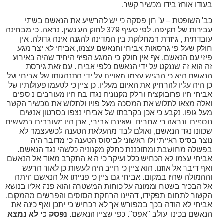
ודו אוחז בידו מכשיר קשר.
' השופטת – ע' רון פסקה כי יש להרשיע את הנאשם בשתי
עבירות של תקיפה, לפי סעיף 379 לחוק העונשין. נראה, כי מבחינה
בדתית , גיזרת המחלוקת בין המדינה להגנה אינה גדולה. אין
לק שעל פי גרסאות אביחי והנאשם עצמו, אביחי לא יצר מגע
זי עם הנאשם. אף אין חולק כי המגע הפיזי היחיד שהיה באירוע
 הוא זה שננקט על ידי הנאשם כלפי אביחי. עם זאת גירסת
אשם היא כי הרגיש עצמו מאויים על ידי התנהגותו של אביחי ועל
 היה עליו להרחיק את האיום מעליו. כן ציין כי לטעמו פעולותיו של
יחי היו פרובוקציה וחלק מקנוניה נגדו בה היו מעורבים נוספים
לה מצאו לתלוש את המסכה מעל פניו ולתלוש את מכשיר הקשר
ל גופו. נקבע כי אכן בקרבתו של אביחי נצפו בסרטון אנשים
ספים, ונראה כי אחרים, שאינם אביחי, אכן היו מעורבים במעשים
וונו נגד הנאשם, ואולם לבד מהעלאת הטענה לכשעצמה לא
צר בסיס ראייתי ולו ראשוני לביסוס הטענה כי מדובר היה
עולה מחושבת ומתוכננת כחלק מקנוניה כלשהי נגד הנאשם.
יחי עצמו לא הכחיש כלל ועיקר כי הוא התקרב מאוד אל הנאשם
ף דיבר אל אוזנו. הוא ציין כי חייב היה לעשות כן לאור הרעש
המולה שהיו במקום. אביחי גם ציין כי פנייתו אל הנאשם היתה
 הבכיר בשטח וממונה על כוחות המשטרה והוא פנה אליו בנושא
שור לתחום תפקידו, דהיינו הרחקת הסוסים והפרשים מהמקום.
יחי לא הודה בכך במפורש אך לא הכחיש כי יתכן ואף כינה את
אשם בכינוי עולב "אפס", כפי שציין הנאשם.
נפסק כי לא נמצא