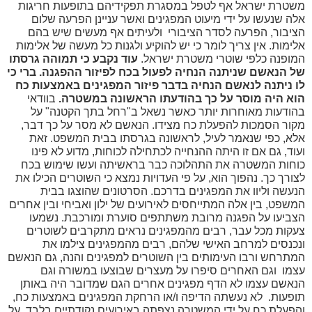
שטרת ישראל אף לטפל במסגרת תפקידיהם בתופעות חריגות
ה שנעשו על ידי מיעוט המפגינים ואשר עניינן הפרעה שלום
יבור, הפרעה לסדר הציבורי ולעיתים אף מעשים שיש בהם
ימות. אין צריך לומר כי יש להוקיע ולגנות כל מעשה של אלימות
מופנה כלפי שוטרי משטרת ישראל.
עוד נקבע כי תמוהה גרסתו
ל הנאשם שניתנה הנחיה לפעול בכח לפיזור ההפגנה. ברי כי
ו ניתנה לנאשם הנחיה בדבר פיזור המפגינים באמצעות כח
וא היה מוסר על כך בהודעתו הראשונה במשטרה.
בוודאי
ודעות מאוחרות יותר כאשר נשאל ב"רחל בתך הקטנה" על
ור הסמכות להפעלת כח מצידו. הנאשם לא מסר על כך דבר,
א, כפי שנאמר לעיל, לראשונה בגרסתו בבית המשפט. זאת
וד, גם אם זו היתה ההנחייה לכתחילה לכוחות, מדוע לא פינו
וחות המשטרה את התהלוכה כבר בראשיתה ועשו שימוש בכח
ורך כך. נהפוך הוא, על פי העדויות נמצא כי השוטרים הכילו את
עשה וליוו את המפגינים בדרכם. הסרטונים שהוצגו בבית
שפט, בין אלה המתייחסים לאירועים של ילון ואביחי ובין אחרים
ביעו על הפגנה מרובת משתתפים סוערת ומורכבת. נשמעו
קות מכל עבר, רבים מהמפגינים נראים מתקרבים לשוטרים
כנסים למרחב האישי שלהם, רבים מהמפגינים צילמו את
תרחש ורבו העימותים בין השוטרים למפגינים והנה, גם הנאשם
מו וגם האחרים סיפרו על מעצרים שבוצעו במשורה וגם
אשם עצמו לא הדף מפגינים אחרים הגם שמדובר היה באותן
פעות. לא נעשתה הדיפה ו/או הרחקת המפגינים באמצעות כח,
פעלת כח על ידי המשטרה נצפתה באירועים נקודתיים בלבד. על