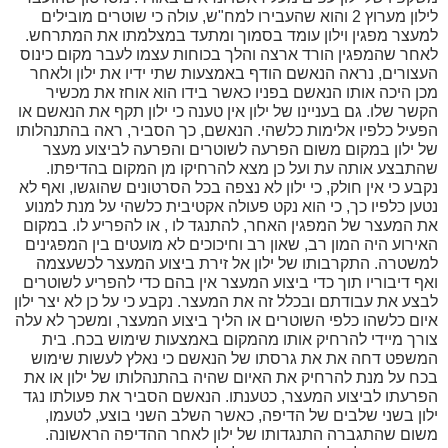
לילון מערוץ 2 והוא שהעבירו למח"ש, עולה כי שוטרים מובילים
עצר מפגין וילון עומד בסמוך ומתעד במצלמתו את המתרחש.
חר שהמפגין הורד ארצה והלך בכוחות עצמו לעבר מקום כינוס
צורים, נראה הנאשם הודף באמצעות שתי ידיו את ילון ולאחר
ן היכה אותו הנאשם בפניו כאשר בידו הוא אוחז את מכשיר
שר שלו. גם בעניינו של ילון אין טענה כי ילון תקף את הנאשם או
עיל כלפיו אלימות כלשהי. הנאשם, כך הסביר, ראה בהתנהלותו
 ילון במקום משום הפרעה לשוטרים והפרעה לביצוע מעצר
תבצע אותה עת ועל כן מצא להרחיקו מן המקום בהדיפתו.
בע כי אין חולק, כי ילון לא נצפה בכל הסרטונים שהוגשו, ואף לא
ען כלפיו כך, כי הוא נקט פעולה אקטיבית כלשהי על מנת למנוע
 המעצר של המפגין האחר, להתנגד לו , או להפריע לו. במקום
ירוע היה המון רב, שאון רב וחיכוכים לא מועטים בין המפגינים
שטרה. התקרבותו של ילון אל זירת ביצוע המעצר לכשעצמה
ף דיבוריו תוך כדי ביצוע המעצר אין בהם כדי להפריע לשוטרים
צע את עבודתם ובכלל זה את המעצר. נקבע כי על כן לא יצר ילון
ום כלשהו כלפי השוטרים או הליך ביצוע המעצר, ומשכך לא עלה
רך מיידי להרחיק אותו מהמקום באמצעות שימוש בכח. בית
משפט דחה את את גרסתו של הנאשם כי נאלץ לעשות שימוש
ח על מנת להרחיק את האיום שהיה בהתנהלותו של ילון או את
רעתו לביצוע המעצר, כטענתו. הנאשם הסביר את פעולתו נגד
ון בשני שלבים של הדיפה, כאשר השלב השני בוצע, לטעמו,
ום שהתגברה התנגדותו של ילון לאחר ההדיפה הראשונה.