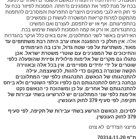
ענה כי היתה הנחייה המורה לנאשם ולשוטרים האחרים לפעול
ח על מנת לפזר את המפגינים נדחתה. הסמכות לפיזור בכח על
 חוק היא לגבי מפגינים היוצרים התפרעות והמסרבים להתפנות
המקום למרות קריאות המשטרה לעשות כן וממשיכים
תפרעותם. אף אז יש לתפסם, לעצרם ואם המשיכו
תנגדותם, אז ורק אז קמה הסמכות לעשות שימוש בכח.
ירועים באשר לשני המתלוננים, אינם באים כלל ועיקר בהגדרות
לה.
אין חולק כי ההפגנה אותו ערב היתה רבת משתתפים עד
אוד, משתרעת על פני שטח גדול, ורבו בה העימותים
החיכוכים של המפגינים עם שוטרי משטרת ישראל. אכן
גלו גם מקרים של אלימות מילולית ופיזית שהופעלה כלפי
טרים על ידי יחידים מסויימים. אין בכל אלה ובאווירה
קשה שנוצרה במקום כדי להוות, לכשעצמה, עילה
התנהגותו של הנאשם. התנהגותו כלפי שני המתלוננים
בחנה ביחס להתנהגותם הם כלפיו וכלפי השוטרים ולא ביחס
התנהגותם של אחרים. על כן ומשהוכח כי הנאשם נקט
לימות כלפי שני המתלוננים יש להרשיעו בשתי עבירות של
פה, לפי סעיף 379 לחוק העונשין.
סיכום, הנאשם הורשע בשתי עבירות של תקיפה, לפי סעיף
וק העונשין.
יצגי הצדדים לא צוינו
70314-11-20