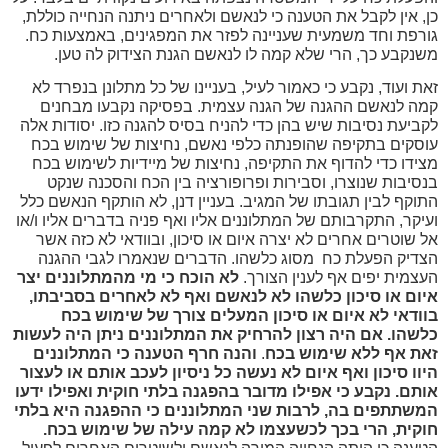
, אין לקבל את הטענה כי לנאשם ולאחרים ניתנה הנחייה כוללת,
רפת וחד משמעית שעניינה לפזר את המפגינים, באמצעות כח.
נקבע כך, הרי שלא קמה לו לנאשם הגנת הצידוק לה טען.
ת ועוד, נקבע כי כאמור לעיל, בעניינו של כל מתלונן בנפרד לא
ה לנאשם ההגנה של הגנה עצמית. בפסיקה נקבעו מבחנים
ביעת נסיבות שיש בהן כדי להניח בסיס להגנה כזו. יסודות אלה
סקים בתקיפה שהופנתה כלפי נאשם, נחיצות של שימוש בכח
ידו כדי להדוף את התקיפה, נחיצות של מיידיות לשימוש בכח
סיבות שנוצרו, וסבירות ופרופורציה בין הכח והסכנה שנקט
וקף לבין תגובתו של המגיב. בעניין דנן, לא הותקף הנאשם כלל
יקר, התקרבותם של המתלוננים אליו ואף פניה בדברים אליו ו/או
 שוטרים אחרים לא יצרה איום או סיכון, ובוודאי לא כזה אשר
דיק הפעלת כח מסוג כלשהו. הדברים שנאמרו לגבי ההגנה
צמית יפים אף לענין הצורך.
לא הוכח כי מי מהמתלוננים יצר
יום או סיכון כלשהו לא לנאשם ואף לא לאחרים בסביבתו,
ודאי לא איום או סיכון המעלים צורך של שימוש בכח
לשהו. אם היה רצון להרחיק את המתלוננים ניתן היה לעשות
את אף ללא שימוש בכח
.
והנה חרף הטענה כי המתלוננים
וו סיכון ואף איום לא נעשה כל ניסיון לעכב אותם או לעצור
תם. נקבע כי אפילו מדובר בהפגנה בלתי חוקית ואפילו ידעו
משתתפים בה, לרבות שני המתלוננים כי ההפגנה היא בלתי
וקית, הרי בכך לכשעצמו לא קמה עילה של שימוש בכח.