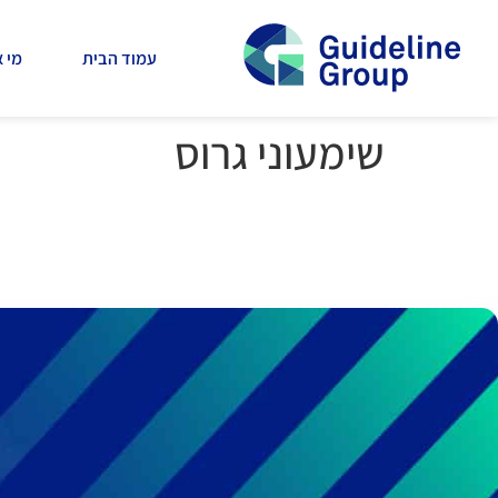
חילתו
ל
עמוד הבית
מי א
ף
ינטרנט,
חץ
שימעוני גרוס
נטר
די
עבור
אזור
וכן
רכזי