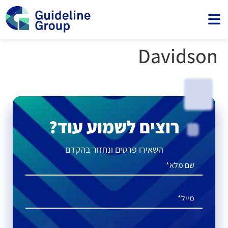
חילתו
ל
ף
ינטרנט,
חץ
Davidson
נטר
די
עבור
אזור
וכן
רכזי
רוצים לשמוע עוד?
השאירו פרטים ונחזור בהקדם