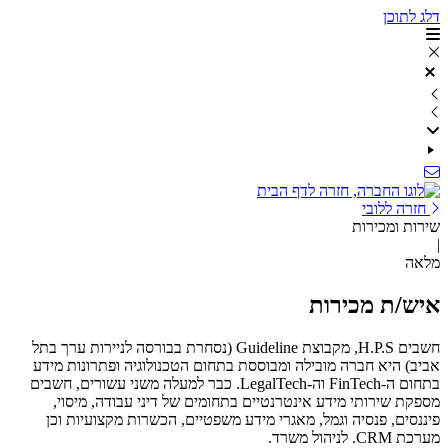
תחילתו
דלג לתוכן
של
דף
אינטרנט,
לחץ
אנטר
כדי
לעבור
לאזור
תוכן
מרכזי
חזרה ללובי
שירות ומכירות
|
מלאה
איש/ת מכירות
חשבים H.P.S, מקבוצת Guideline (נסחרת בבורסה לניירות ערך בתל
אביב) היא חברה מובילה ומבוססת בתחום הטכנולוגיה ופתרונות מידע
בתחום ה-FinTech וה-LegalTech. כבר למעלה משני עשורים, חשבים
מספקת שירותי מידע אינטרנטיים בתחומים של דיני עבודה, מיסוי,
פיננסים, פנסיה וגמל, מאגרי מידע משפטיים, הכשרות מקצועיות וכן
מערכת CRM. לניהול משרד.