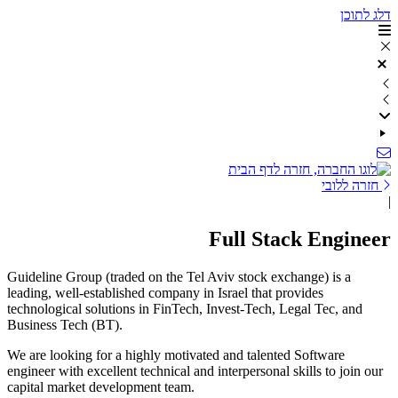
The
דלג לתוכן
beginning
of
a
web
page,
click
to
move
to
the
חזרה ללובי
main
|
Content
Full Stack Engineer
Guideline Group (traded on the Tel Aviv stock exchange) is a
leading, well-established company in Israel that provides
technological solutions in FinTech, Invest-Tech, Legal Tec, and
Business Tech (BT).
We are looking for a highly motivated and talented Software
engineer with excellent technical and interpersonal skills to join our
capital market development team.