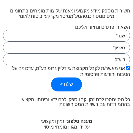
כירו את כל מס - Guideline Group
השירות מספק מידע מקצועי ומענה של צוות מומחים בתחומים
מיסים
מס הכנסה
מע"מ
מיסוי מקרקעין
ביטוח לאומי
השאירו פרטים ונחזור אליכם
אני מאשר/ת לקבל מקבוצת גיידליין גרופ בע"מ, עדכונים על
הטבות והודעות פרסומיות
שלח >
כל מס יחסכו לכם זמן יקר ויספקו לכם ידע וביטחון מקצועי
בהתמודדות עם רשויות המס השונות
מענה טלפוני
זמין ומקצועי
על ידי מגוון מומחי מיסוי