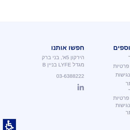
וספים
חפשו אותנו
הירקון 5א', בני ברק
מגדל LYFE
בניין B
 פרטיות
גישות
03-6388222
ר
 פרטיות
גישות
ר