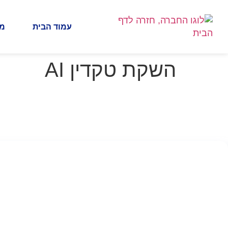
חילתו
ל
עמוד הבית
מי
ף
ינטרנט,
חץ
השקת טקדין AI
נטר
די
עבור
אזור
וכן
רכזי