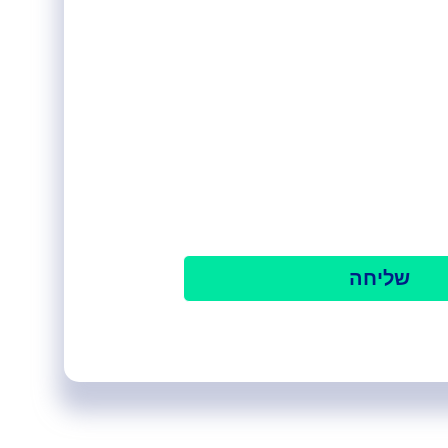
ל מקבוצת גיידליין גרופ בע"מ,
 והודעות פרסומיות
שליחה