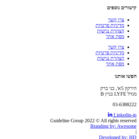
קישורים נוספים
צרו קשר
מדיניות פרטיות
הצהרת נגישות
מפת אתר
צרו קשר
מדיניות פרטיות
הצהרת נגישות
מפת אתר
חפשו אותנו
הירקון 5א', בני ברק
מגדל LYFE
בניין B
03-6388222
Linkedin-in
Guideline Group 2022 © All rights reserved
Branding by: Awesome
|
Developed by: HD