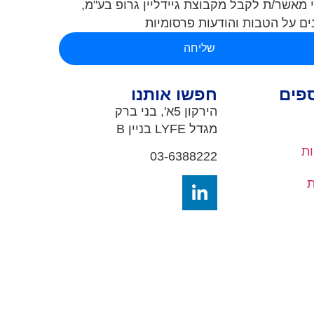
 מאשר/ת לקבל מקבוצת גיידליין גרופ בע"מ,
ים על הטבות והודעות פרסומיות
שליחה
ספים
חפשו אותנו
הירקון 5א', בני ברק
מגדל LYFE
בניין B
ות
03-6388222
ת