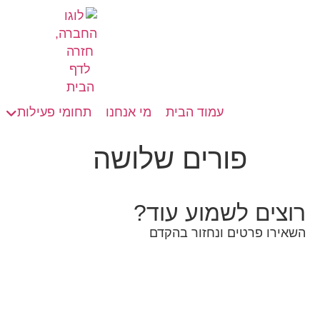
חילתו
ל
ף
ינטרנט,
חץ
נטר
עמוד הבית
מי אנחנו
תחומי פעילות
די
עבור
פורים שלושה
אזור
וכן
רכזי
רוצים לשמוע עוד?
השאירו פרטים ונחזור בהקדם