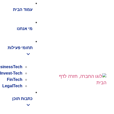
חילתו
ל
עמוד הבית
ף
ינטרנט,
חץ
מי אנחנו
נטר
די
עבור
תחומי פעילות
אזור
וכן
רכזי
sinessTech
Invest-Tech
FinTech
LegalTech
כתבות תוכן